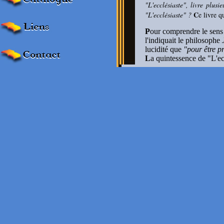
"L'ecclésiaste", livre plusi
C
"L'ecclésiaste" ?
e livre q
P
our comprendre le sens d
l'indiquait le philosophe
lucidité que
"pour être p
L
a quintessence de "L'ec
un existentialiste face …
C
e texte sera lu et inter
inimitable, fera ressortir
l'humanité.
L
'
Ecclésiaste
est un réalist
S
on intention est de dénonc
L'ecclésiaste n'est ni un pe
laisser bercer par les illusio
S
a passion, la quête du vra
qu'est le bonheur.
P
our l'ecclésiaste, le bonh
ou la bête...