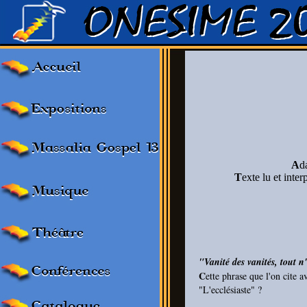
A
d
T
exte lu et inter
"Vanité des vanités, tout n'
C
ette phrase que l'on cite a
"L'ecclésiaste" ?