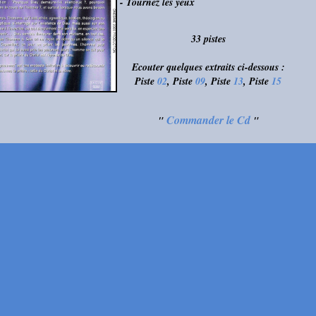
- Tournez les yeux
33 pistes
Ecouter quelques extraits ci-dessous :
Piste
02
, Piste
09
, Piste
13
, Piste
15
Commander le Cd
"
"